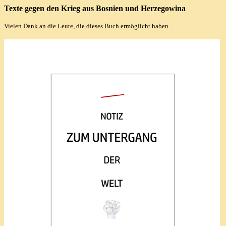
Texte gegen den Krieg aus Bosnien und Herzegowina
Vielen Dank an die Leute, die dieses Buch ermöglicht haben.